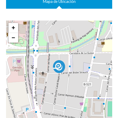
Mapa de Ubicación
+
−