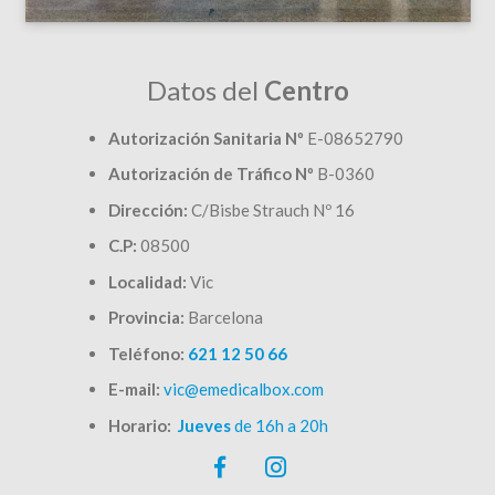
Datos del
Centro
Autorización Sanitaria Nº
E-08652790
Autorización de Tráfico Nº
B-0360
Dirección:
C/Bisbe Strauch Nº 16
C.P:
08500
Localidad:
Vic
Provincia:
Barcelona
Teléfono:
621 12 50 66
E-mail:
vic@emedicalbox.com
Horario:
Jueves
de 16h a 20h