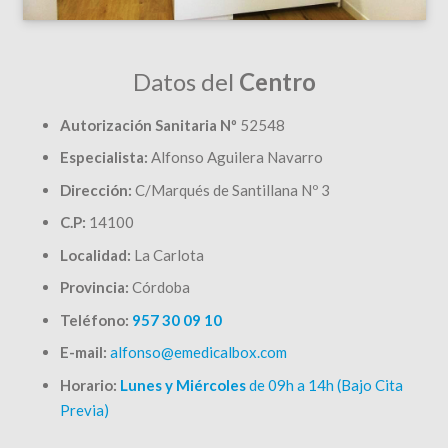
Datos del
Centro
Autorización Sanitaria Nº
52548
Especialista:
Alfonso Aguilera Navarro
Dirección:
C/Marqués de Santillana Nº 3
C.P:
14100
Localidad:
La Carlota
Provincia:
Córdoba
Teléfono:
957 30 09 10
E-mail:
alfonso@emedicalbox.com
Horario:
Lunes y Miércoles
de 09h a 14h (Bajo Cita
Previa)