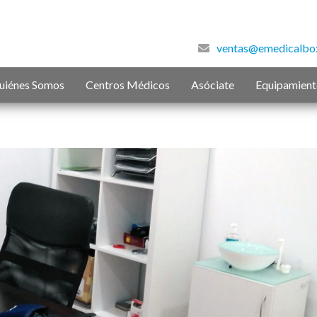
ventas@emedicalbo
uiénes Somos
Centros Médicos
Asóciate
Equipamien