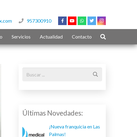
x.com
957300910
to
Servicios
Actualidad
Contacto
Últimas Novedades:
¡Nueva franquicia en Las
Palmas!