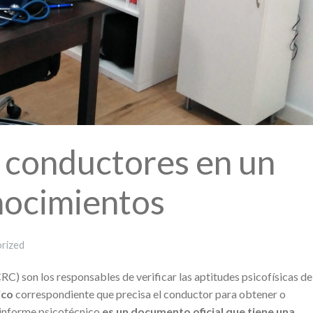
e conductores en un
nocimientos
rized
) son los responsables de verificar las aptitudes psicofísicas de
ico
correspondiente que precisa el conductor para obtener o
l informe psicotécnico
es un documento oficial que tiene una