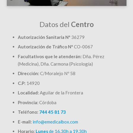
Datos del
Centro
Autorización Sanitaria Nº
36279
Autorización de Tráfico Nº
CO-0067
Facultativos que le atenderán:
Dña. Pérez
(Medicina), Dña. Carmona (Psicología)
Dirección:
C/Moralejo Nº 58
C.P:
14920
Localidad:
Aguilar de la Frontera
Provincia:
Córdoba
Teléfono:
744 45 81 73
E-mail:
info@emedicalbox.com
Horario:
Lunes
de 16.30h a 19.30h