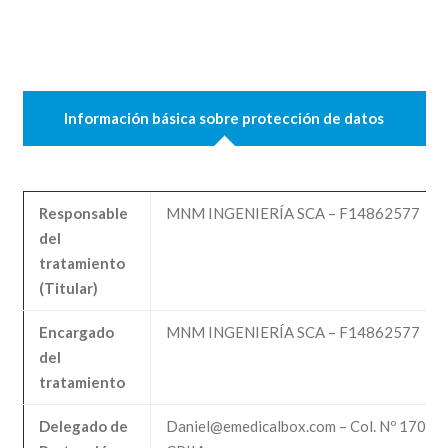
Información básica sobre protección de datos
Responsable
MNM INGENIERÍA SCA – F14862577
del
tratamiento
(Titular)
Encargado
MNM INGENIERÍA SCA – F14862577
del
tratamiento
Delegado de
Daniel@emedicalbox.com – Col. Nº 170