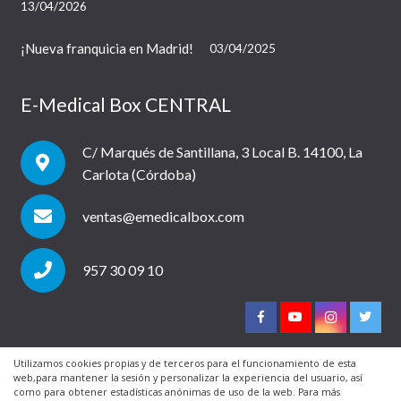
13/04/2026
¡Nueva franquicia en Madrid!
03/04/2025
E-Medical Box CENTRAL
C/ Marqués de Santillana, 3 Local B. 14100, La
Carlota (Córdoba)
ventas@emedicalbox.com
957 30 09 10
Utilizamos cookies propias y de terceros para el funcionamiento de esta
web,para mantener la sesión y personalizar la experiencia del usuario, así
© 2019 Todos los derechos reservados. Una web de
como para obtener estadísticas anónimas de uso de la web. Para más