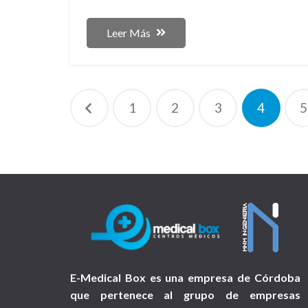
Leer Más
Paginación
1
2
3
4
5
de
entradas
E-Medical Box es una empresa de Córdoba
que pertenece al grupo de empresas