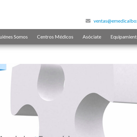
ventas@emedicalbo
uiénes Somos
Centros Médicos
Asóciate
Equipamien